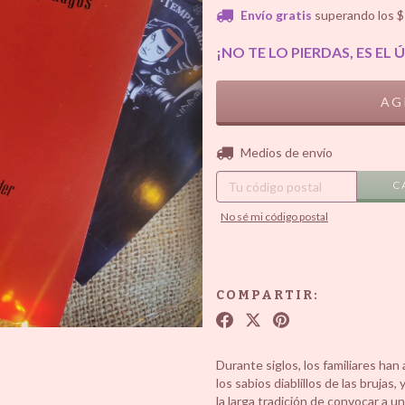
Envío gratis
superando los
$
¡NO TE LO PIERDAS, ES EL 
Entregas para el CP:
Medios de envío
C
No sé mi código postal
COMPARTIR:
Durante siglos, los familiares ha
los sabios diablillos de las brujas
la larga tradición de convocar a 