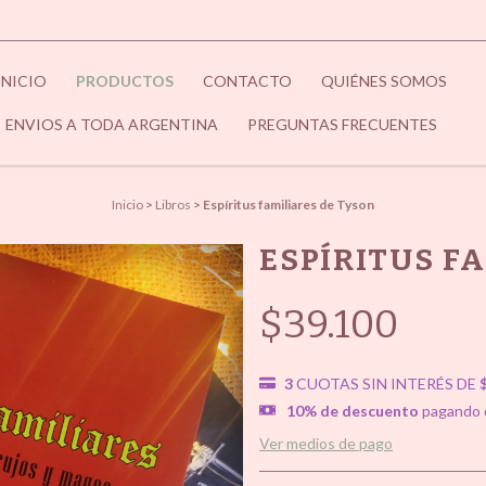
INICIO
PRODUCTOS
CONTACTO
QUIÉNES SOMOS
ENVIOS A TODA ARGENTINA
PREGUNTAS FRECUENTES
Inicio
>
Libros
>
Espíritus familiares de Tyson
ESPÍRITUS F
$39.100
3
CUOTAS SIN INTERÉS DE
10% de descuento
pagando c
Ver medios de pago