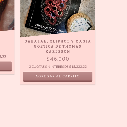
QABALAH, QLIPHOT Y MAGIA
GOETICA DE THOMAS
KARLSSON
3,33
$46.000
3
CUOTAS SIN INTERÉS DE
$15.333,33
MANUA
3
CUOTAS S