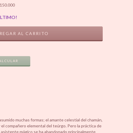
150.000
ÚLTIMO!
CAMBIAR CP
ALCULAR
n asumido muchas formas; el amante celestial del chamán,
, y el compañero elemental del teúrgo. Pero la práctica de
un asistente mágico se ha abandonado principalmente