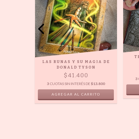
T
MBRA DE
LAS RUNAS Y SU MAGIA DE
ANT
DONALD TYSON
$41.400
3
DE
$13.800
3
CUOTAS SIN INTERÉS DE
$13.800