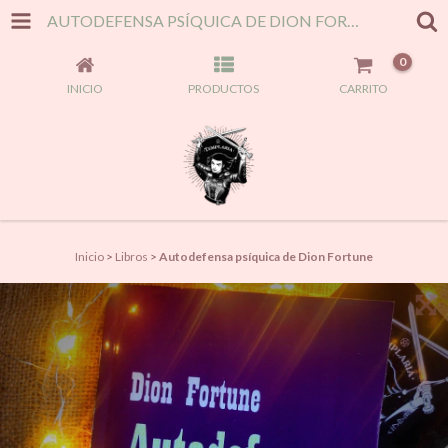
AUTODEFENSA PSÍQUICA DE DION FORTUNE
0
INICIO
PRODUCTOS
CARRITO
Inicio
>
Libros
>
Autodefensa psíquica de Dion Fortune