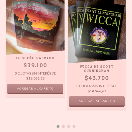
EL SUEÑO SAGRADO
$39.100
WICCA DE SCOTT
CUNNINGHAM
3
CUOTAS SIN INTERÉS DE
$43.700
$13.033,33
3
CUOTAS SIN INTERÉS DE
$14.566,67