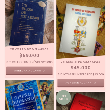
UN CURSO DE MILAGROS
$69.000
3
CUOTAS SIN INTERÉS DE
$23.000
UN JARDIN DE GRANADAS
$45.000
3
CUOTAS SIN INTERÉS DE
$15.000
SIN
STOCK