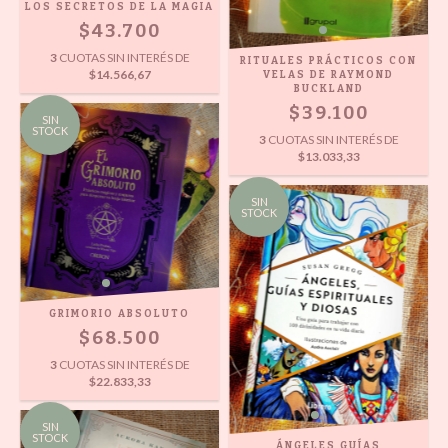
LOS SECRETOS DE LA MAGIA
$43.700
3
CUOTAS SIN INTERÉS DE
RITUALES PRÁCTICOS CON
$14.566,67
VELAS DE RAYMOND
BUCKLAND
$39.100
SIN
STOCK
3
CUOTAS SIN INTERÉS DE
$13.033,33
SIN
STOCK
GRIMORIO ABSOLUTO
$68.500
3
CUOTAS SIN INTERÉS DE
$22.833,33
SIN
STOCK
ÁNGELES GUÍAS