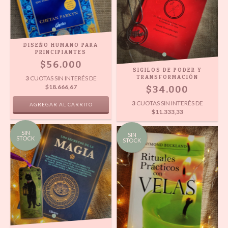
DISEÑO HUMANO PARA
PRINCIPIANTES
$56.000
SIGILOS DE PODER Y
3
CUOTAS SIN INTERÉS DE
TRANSFORMACIÓN
$18.666,67
$34.000
3
CUOTAS SIN INTERÉS DE
$11.333,33
SIN
SIN
STOCK
STOCK