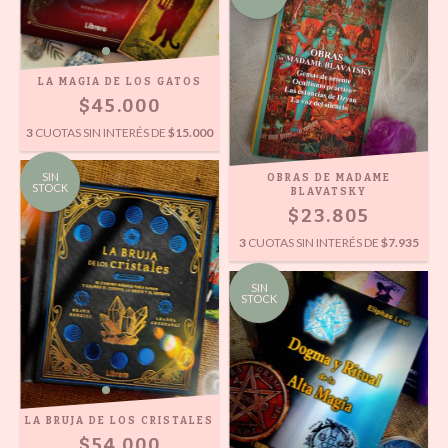
LA MAGIA DE LOS GATOS
$45.000
3
CUOTAS SIN INTERÉS DE
$15.000
SIN
OBRAS DE MADAME
STOCK
BLAVATSKY
$23.805
3
CUOTAS SIN INTERÉS DE
$7.935
SIN
STOCK
LA BRUJA DE LOS CRISTALES
$54.000